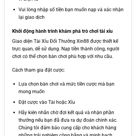
Vui lòng nhập số tiền bạn muốn nạp và xác nhận
lại giao dịch
Khởi động hành trình khám phá trò chơi tài xỉu
Giao diện Tài Xỉu Đổi Thưởng Xin88 được thiết kế
trực quan, dễ sử dụng. Nạp tiền thành công, người
chơi có thể chọn bàn chơi phù hợp với nhu cầu.
Cách tham gia đặt cược:
Lựa chọn bàn chơi và mức tiền cược mà bạn
mong muốn
Đặt cược vào Tài hoặc Xỉu
Hãy kiên nhẫn chờ đợi kết quả và nhận phần
thưởng nếu bạn đã đưa ra dự đoán chính xác.
Chúng tôi đảm bảo cung cấp cho khách hàng
những trải nghiệm công bằng và minh bạch