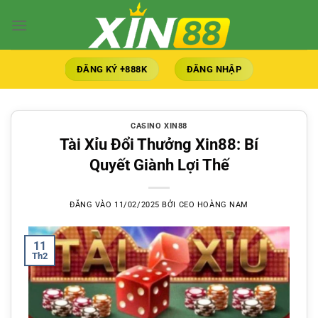
Bỏ
qua
nội
dung
ĐĂNG KÝ +888K
ĐĂNG NHẬP
CASINO XIN88
Tài Xỉu Đổi Thưởng Xin88: Bí
Quyết Giành Lợi Thế
ĐĂNG VÀO
11/02/2025
BỞI
CEO HOÀNG NAM
11
Th2