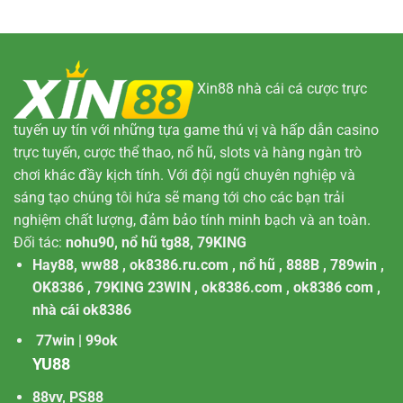
–
Quyết
Cơ
Chơi
Hội
Hiệu
Vàng
Quả
Cho
Người
Xin88
nhà cái cá cược trực
Chơi
Của
XIN88
tuyến uy tín với những tựa game thú vị và hấp dẫn casino
trực tuyến, cược thể thao, nổ hũ, slots và hàng ngàn trò
chơi khác đầy kịch tính. Với đội ngũ chuyên nghiệp và
sáng tạo chúng tôi hứa sẽ mang tới cho các bạn trải
nghiệm chất lượng, đảm bảo tính minh bạch và an toàn.
Đối tác:
nohu90
,
nổ hũ tg88
,
79KING
Hay88
,
ww88
,
ok8386.ru.com
,
nổ hũ
,
888B
,
789win
,
OK8386
,
79KING
23WIN
,
ok8386.com
,
ok8386 com
,
nhà cái ok8386
77win
|
99ok
YU88
88vv
,
PS88