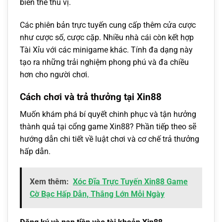
biến thể thú vị.
Các phiên bản trực tuyến cung cấp thêm cửa cược
như cược số, cược cặp. Nhiều nhà cái còn kết hợp
Tài Xỉu với các minigame khác. Tính đa dạng này
tạo ra những trải nghiệm phong phú và đa chiều
hơn cho người chơi.
Cách chơi và trả thưởng tại Xin88
Muốn khám phá bí quyết chinh phục và tận hưởng
thành quả tại cổng game Xin88? Phần tiếp theo sẽ
hướng dẫn chi tiết về luật chơi và cơ chế trả thưởng
hấp dẫn.
Xem thêm:
Xóc Đĩa Trực Tuyến Xin88 Game
Cờ Bạc Hấp Dẫn, Thắng Lớn Mỗi Ngày