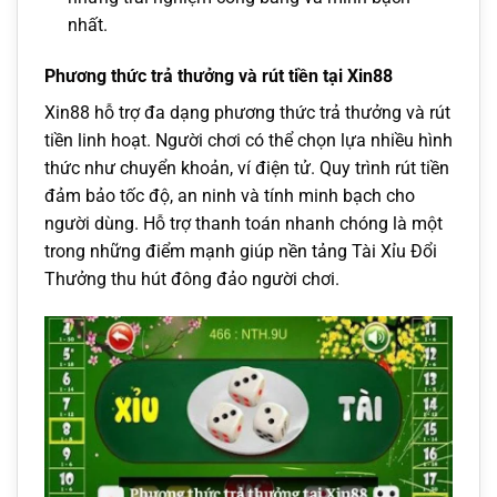
nhất.
Phương thức trả thưởng và rút tiền tại Xin88
Xin88 hỗ trợ đa dạng phương thức trả thưởng và rút
tiền linh hoạt. Người chơi có thể chọn lựa nhiều hình
thức như chuyển khoản, ví điện tử. Quy trình rút tiền
đảm bảo tốc độ, an ninh và tính minh bạch cho
người dùng. Hỗ trợ thanh toán nhanh chóng là một
trong những điểm mạnh giúp nền tảng Tài Xỉu Đổi
Thưởng thu hút đông đảo người chơi.