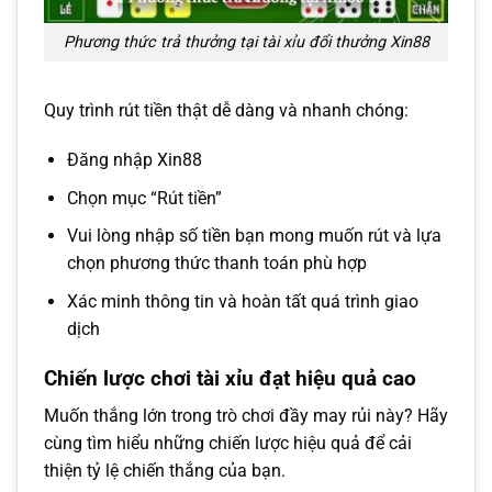
Phương thức trả thưởng tại tài xỉu đổi thưởng Xin88
Quy trình rút tiền thật dễ dàng và nhanh chóng:
Đăng nhập Xin88
Chọn mục “Rút tiền”
Vui lòng nhập số tiền bạn mong muốn rút và lựa
chọn phương thức thanh toán phù hợp
Xác minh thông tin và hoàn tất quá trình giao
dịch
Chiến lược chơi tài xỉu đạt hiệu quả cao
Muốn thắng lớn trong trò chơi đầy may rủi này? Hãy
cùng tìm hiểu những chiến lược hiệu quả để cải
thiện tỷ lệ chiến thắng của bạn.