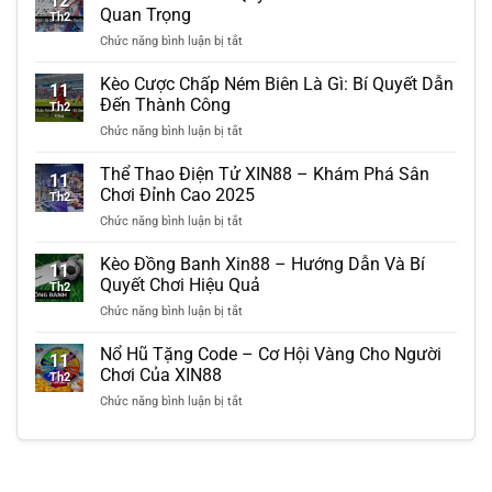
12
Miền
Trúng
Quan Trọng
Th2
Nam
Lớn
ở
Chức năng bình luận bị tắt
Và
Thường
Dàn
Kinh
Xuyên
Đề
Kèo Cược Chấp Ném Biên Là Gì: Bí Quyết Dẫn
Nghiệm
11
30
Soi
Đến Thành Công
Th2
Số:
Cầu
ở
Chức năng bình luận bị tắt
Bí
Thắng
Kèo
Quyết
Lớn
Cược
Thể Thao Điện Tử XIN88 – Khám Phá Sân
Soi
Tại
11
Chấp
Cầu
Chơi Đỉnh Cao 2025
Xin88
Th2
Ném
Và
ở
Chức năng bình luận bị tắt
Biên
Chú
Thể
Là
Ý
Thao
Kèo Đồng Banh Xin88 – Hướng Dẫn Và Bí
Gì:
Quan
11
Điện
Bí
Quyết Chơi Hiệu Quả
Trọng
Th2
Tử
Quyết
ở
Chức năng bình luận bị tắt
XIN88
Dẫn
Kèo
–
Đến
Đồng
Nổ Hũ Tặng Code – Cơ Hội Vàng Cho Người
Khám
Thành
11
Banh
Phá
Chơi Của XIN88
Công
Th2
Xin88
Sân
ở
Chức năng bình luận bị tắt
–
Chơi
Nổ
Hướng
Đỉnh
Hũ
Dẫn
Cao
Tặng
Và
2025
Code
Bí