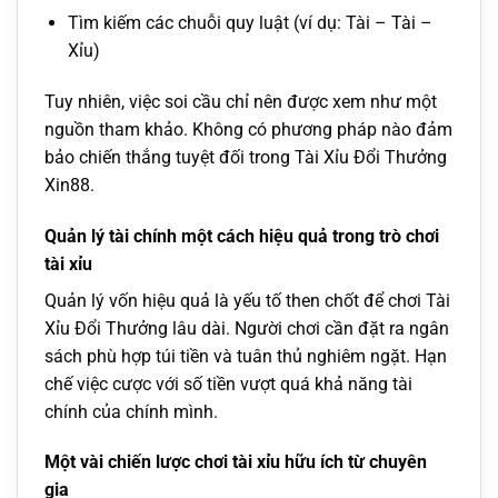
Tìm kiếm các chuỗi quy luật (ví dụ: Tài – Tài –
Xỉu)
Tuy nhiên, việc soi cầu chỉ nên được xem như một
nguồn tham khảo. Không có phương pháp nào đảm
bảo chiến thắng tuyệt đối trong Tài Xỉu Đổi Thưởng
Xin88.
Quản lý tài chính một cách hiệu quả trong trò chơi
tài xỉu
Quản lý vốn hiệu quả là yếu tố then chốt để chơi Tài
Xỉu Đổi Thưởng lâu dài. Người chơi cần đặt ra ngân
sách phù hợp túi tiền và tuân thủ nghiêm ngặt. Hạn
chế việc cược với số tiền vượt quá khả năng tài
chính của chính mình.
Một vài chiến lược chơi tài xỉu hữu ích từ chuyên
gia