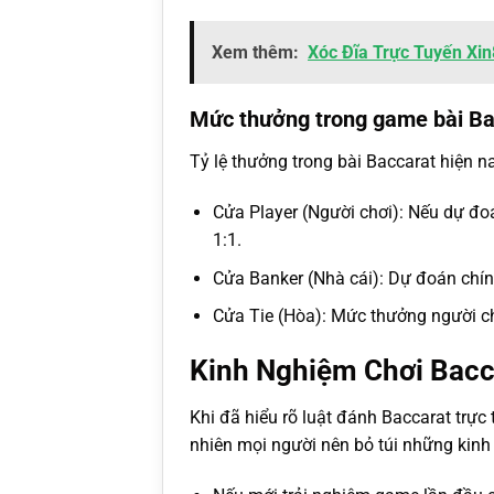
Xem thêm:
Xóc Đĩa Trực Tuyến Xi
Mức thưởng trong game bài Ba
Tỷ lệ thưởng trong bài Baccarat hiện 
Cửa Player (Người chơi): Nếu dự đo
1:1.
Cửa Banker (Nhà cái): Dự đoán chính 
Cửa Tie (Hòa): Mức thưởng người ch
Kinh Nghiệm Chơi Bacc
Khi đã hiểu rõ luật đánh Baccarat trực
nhiên mọi người nên bỏ túi những kinh