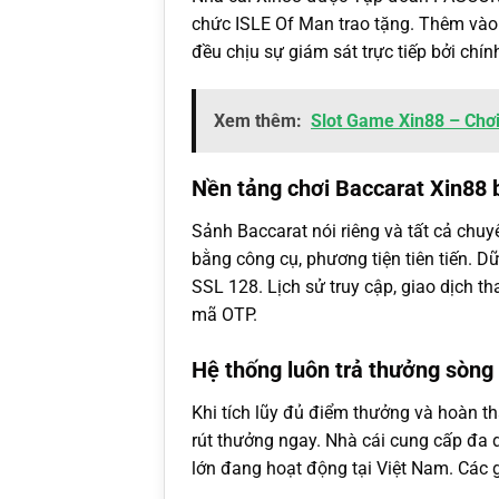
chức ISLE Of Man trao tặng. Thêm vào đ
đều chịu sự giám sát trực tiếp bởi chín
Xem thêm:
Slot Game Xin88 – Chơ
Nền tảng chơi Baccarat Xin88 
Sảnh Baccarat nói riêng và tất cả chuy
bằng công cụ, phương tiện tiên tiến. D
SSL 128. Lịch sử truy cập, giao dịch 
mã OTP.
Hệ thống luôn trả thưởng sòng
Khi tích lũy đủ điểm thưởng và hoàn t
rút thưởng ngay. Nhà cái cung cấp đa 
lớn đang hoạt động tại Việt Nam. Các gi