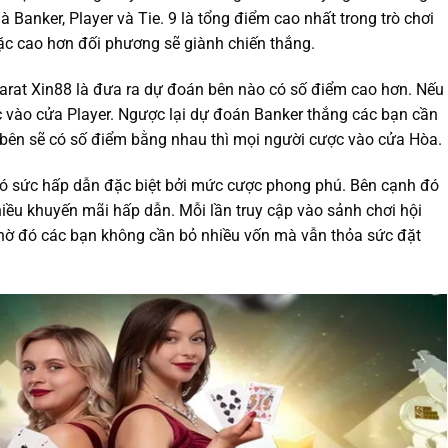
 Banker, Player và Tie. 9 là tổng điểm cao nhất trong trò chơi
oặc cao hơn đối phương sẽ giành chiến thắng.
arat Xin88 là đưa ra dự đoán bên nào có số điểm cao hơn. Nếu
c vào cửa Player. Ngược lại dự đoán Banker thắng các bạn cần
 bên sẽ có số điểm bằng nhau thì mọi người cược vào cửa Hòa.
có sức hấp dẫn đặc biệt bởi mức cược phong phú. Bên cạnh đó
ều khuyến mãi hấp dẫn. Mỗi lần truy cập vào sảnh chơi hội
Nhờ đó các bạn không cần bỏ nhiều vốn mà vẫn thỏa sức đặt