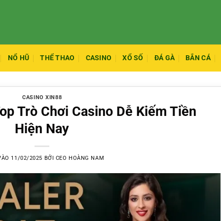
NỔ HŨ
THỂ THAO
CASINO
XỔ SỐ
ĐÁ GÀ
BẮN CÁ
CASINO XIN88
Top Trò Chơi Casino Dễ Kiếm Tiền
Hiện Nay
VÀO
11/02/2025
BỞI
CEO HOÀNG NAM