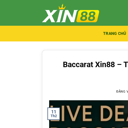
Bỏ
qua
nội
dung
TRANG CHỦ
Baccarat Xin88 – 
ĐĂNG 
11
Th2