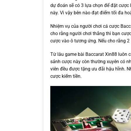
dự đoán sẽ có 3 lựa chọn để đặt cược là
này. Vì vậy bên nào đạt điểm tối đa h
Nhiệm vụ của người chơi cá cược Bacc
cho rằng người chơi thắng thì bạn cượ
cược vào ô tương ứng. Nếu cho rằng 2
Từ lâu game bài Baccarat Xin88 luôn 
sảnh cược này còn thường xuyên có nhi
viên đều được tặng ưu đãi hậu hĩnh. 
cược kiếm tiền.