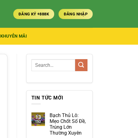
ĐĂNG KÝ +888K
ĐĂNG NHẬP
KHUYỄN MÃI
TIN TỨC MỚI
Bạch Thủ Lô:
13
Mẹo Chốt Số Đề,
Th2
Trúng Lớn
Thường Xuyên