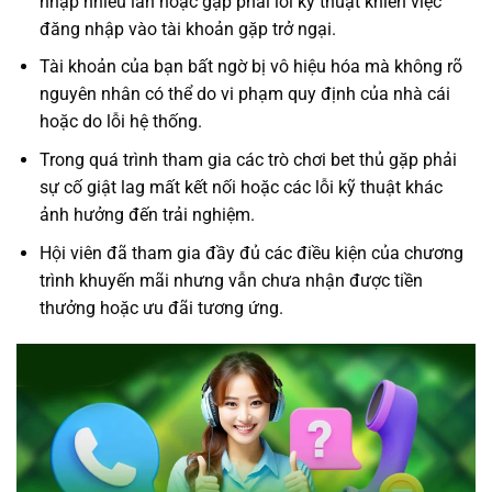
nhập nhiều lần hoặc gặp phải lỗi kỹ thuật khiến việc
đăng nhập vào tài khoản gặp trở ngại.
Tài khoản của bạn bất ngờ bị vô hiệu hóa mà không rõ
nguyên nhân có thể do vi phạm quy định của nhà cái
hoặc do lỗi hệ thống.
Trong quá trình tham gia các trò chơi bet thủ gặp phải
sự cố giật lag mất kết nối hoặc các lỗi kỹ thuật khác
ảnh hưởng đến trải nghiệm.
Hội viên đã tham gia đầy đủ các điều kiện của chương
trình khuyến mãi nhưng vẫn chưa nhận được tiền
thưởng hoặc ưu đãi tương ứng.