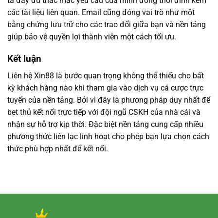
tả đầy đủ thắc mắc yêu cầu của mình đồng thời đính kèm
các tài liệu liên quan. Email cũng đóng vai trò như một
bằng chứng lưu trữ cho các trao đổi giữa bạn và nền tảng
giúp bảo vệ quyền lợi thành viên một cách tối ưu.
Kết luận
Liên hệ Xin88
là bước quan trọng không thể thiếu cho bất
kỳ khách hàng nào khi tham gia vào dịch vụ cá cược trực
tuyến của nền tảng. Bởi vì đây là phương pháp duy nhất để
bet thủ kết nối trực tiếp với đội ngũ CSKH của nhà cái và
nhận sự hỗ trợ kịp thời. Đặc biệt nền tảng cung cấp nhiều
phương thức liên lạc linh hoạt cho phép bạn lựa chọn cách
thức phù hợp nhất để kết nối.