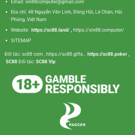
Email:
xin88computer@gmail.com
Địa chỉ:
48 Nguyễn Văn Linh, Đông Hải, Lê Chân, Hải
Phòng, Việt Nam
Website:
https://sc88.land/ ,
https://xin88.computer/
SITEMAP
Đối tác: sc88 com , https://sc88.gifts ,
https://sc88.poker ,
SC88
Đối tác:
SC88 Vip