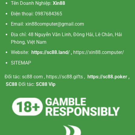
Tên Doanh Nghiệp:
Xin88
Điện thoại:
0987684365
Email:
xin88computer@gmail.com
Địa chỉ:
48 Nguyễn Văn Linh, Đông Hải, Lê Chân, Hải
Phòng, Việt Nam
Website:
https://sc88.land/ ,
https://xin88.computer/
SITEMAP
Đối tác: sc88 com , https://sc88.gifts ,
https://sc88.poker ,
SC88
Đối tác:
SC88 Vip