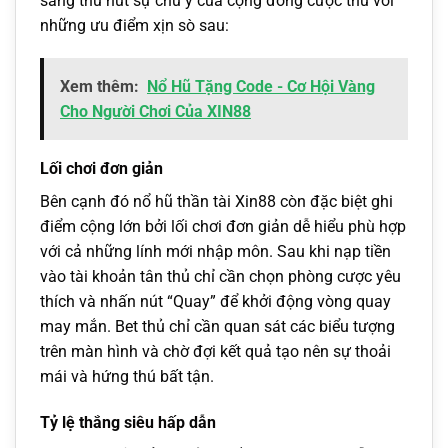
sáng thu hút sự chú ý của cộng đồng cược thủ với
những ưu điểm xịn sò sau:
Xem thêm:
Nổ Hũ Tặng Code - Cơ Hội Vàng
Cho Người Chơi Của XIN88
Lối chơi đơn giản
Bên cạnh đó nổ hũ thần tài Xin88 còn đặc biệt ghi
điểm cộng lớn bởi lối chơi đơn giản dễ hiểu phù hợp
với cả những lính mới nhập môn. Sau khi nạp tiền
vào tài khoản tân thủ chỉ cần chọn phòng cược yêu
thích và nhấn nút “Quay” để khởi động vòng quay
may mắn. Bet thủ chỉ cần quan sát các biểu tượng
trên màn hình và chờ đợi kết quả tạo nên sự thoải
mái và hứng thú bất tận.
Tỷ lệ thắng siêu hấp dẫn