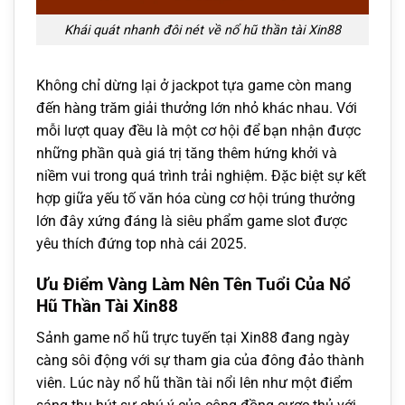
Khái quát nhanh đôi nét về nổ hũ thần tài Xin88
Không chỉ dừng lại ở jackpot tựa game còn mang
đến hàng trăm giải thưởng lớn nhỏ khác nhau. Với
mỗi lượt quay đều là một cơ hội để bạn nhận được
những phần quà giá trị tăng thêm hứng khởi và
niềm vui trong quá trình trải nghiệm. Đặc biệt sự kết
hợp giữa yếu tố văn hóa cùng cơ hội trúng thưởng
lớn đây xứng đáng là siêu phẩm game slot được
yêu thích đứng top nhà cái 2025.
Ưu Điểm Vàng Làm Nên Tên Tuổi Của Nổ
Hũ Thần Tài Xin88
Sảnh game nổ hũ trực tuyến tại Xin88 đang ngày
càng sôi động với sự tham gia của đông đảo thành
viên. Lúc này nổ hũ thần tài nổi lên như một điểm