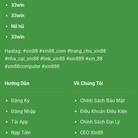
33win
33win
Nổ hũ
33win
Hastag:
#xin88 #xin88_com #trang_chu_xin88
#nha_cai_xin88 #link_xin88 #xin889 #xin_88
#xin88computer #xin888
Hướng Dẫn
Về Chúng Tôi
Đăng Ký
Chính Sách Bảo Mật
Đăng Nhập
Điều Khoản Điều Kiện
Tải App
Chính Sách Đại Lý
Nạp Tiền
CEO Xin88